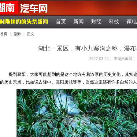
首页
新闻
财经
科技
家电
首页
旅游
正文
湖北一景区，有小九寨沟之称，瀑布
2022-03-24
|
湖南汽车网
|
›
›
提到襄阳，大家可能想到的是这个地方有着浓厚的历史文化，其实
的历史景点，比如说古隆中、襄阳唐城等等，当然这里还有许多自然的人