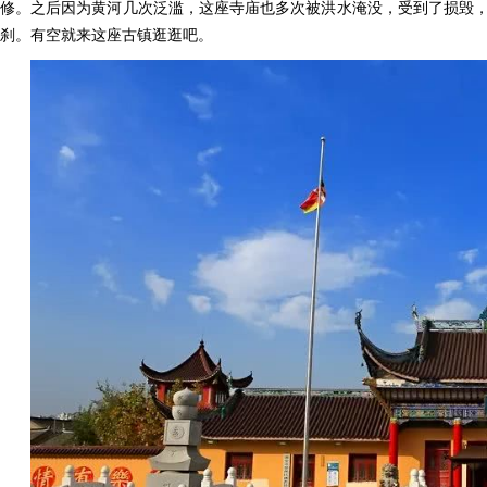
修。之后因为黄河几次泛滥，这座寺庙也多次被洪水淹没，受到了损毁
刹。有空就来这座古镇逛逛吧。