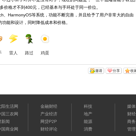
多多价格才不到400元，已经基本与手环处于同一价位。
atch、HarmonyOS等系统，功能不断完善，并且给予了用户非常大的自由
的功能和设计，同时降低成本和价格。
手
雷人
路过
鸡蛋
邀请
分享
收
沈阳生活网
金融财经
科技
媒体
中国三农网
产业经济
地产
财经
财新闻
网贷P2P
能源
商务
中国商业网
财经评论
消费
管理