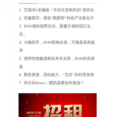
1
艾瑞泽5卓越版：毕业生首购车的“质价比
2
安徽霍邱：塑造“鹅肥肝”特色产业新名片
3
BJ60领衔悦野生活、新魔方领衔悦己生
活，
4
大咖拆车，BJ40惊艳全场，不愧是高保值
率
5
强悍性能极度耐造并非全部，BJ40的高保
值
6
聚焦资源，强化能力，“北京”应时而变推
7
倍尔乐Bearo：暖奶器要如何挑选？
8
早产儿护理宝典|一起呵护提前到来的小天
9
身高遵循“立七坐五盘三”？孩子将来高不
10
当你又忙又累时，必须要人间清醒