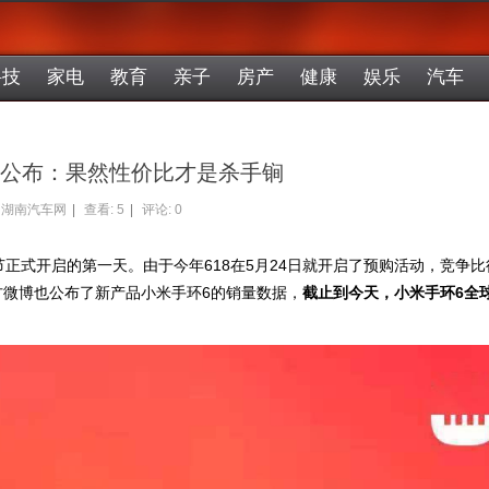
科技
家电
教育
亲子
房产
健康
娱乐
汽车
量公布：果然性价比才是杀手锏
湖南汽车网
|
查看:
5
|
评论: 0
节正式开启的第一天。由于今年618在5月24日就开启了预购活动，竞争比
方微博也公布了新产品小米手环6的销量数据，
截止到今天，小米手环6全