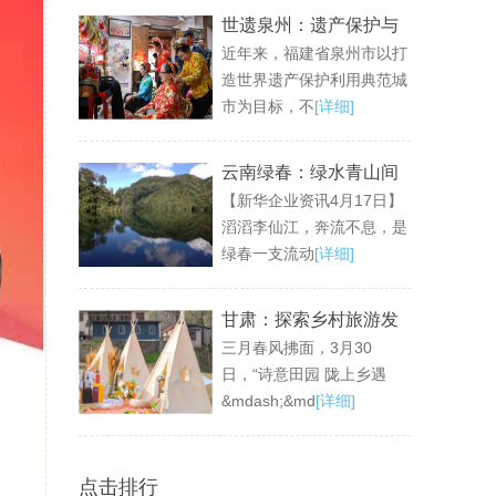
世遗泉州：遗产保护与
近年来，福建省泉州市以打
文旅经济的双赢样本
造世界遗产保护利用典范城
市为目标，不
[详细]
云南绿春：绿水青山间
【新华企业资讯4月17日】
共绘民族团结进步新画
滔滔李仙江，奔流不息，是
卷
绿春一支流动
[详细]
甘肃：探索乡村旅游发
三月春风拂面，3月30
展新路径 诗意田园与产
日，“诗意田园 陇上乡遇
品革新共舞
&mdash;&md
[详细]
点击排行