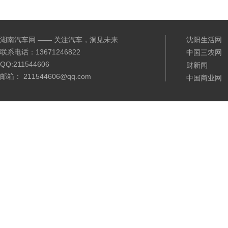
湖南汽车网 —— 关注汽车，洞见未来
沈阳生活网
联系电话：13671246822
中国三农网
QQ:211544606
财新闻
邮箱： 211544606@qq.com
中国商业网