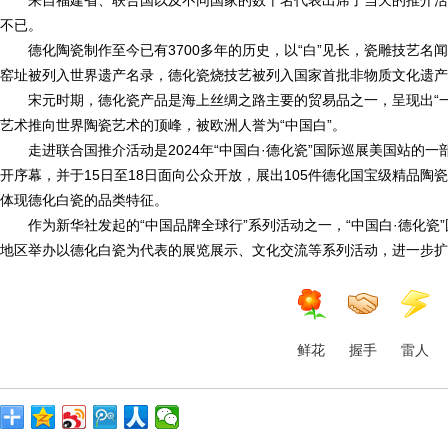
来自福建省、联合国以及不同国家的数十名代表出席了当天的推介活
不已。
德化陶瓷制作至今已有3700多年的历史，以“白”见长，瓷雕技艺名
窑址被列入世界遗产名录，德化瓷烧技艺被列入国家首批非物质文化遗产
宋元时期，德化瓷产品是海上丝绸之路主要的贸易品之一，呈现出“
艺术推向世界陶瓷艺术的顶峰，被欧洲人誉为“中国白”。
走进联合国推介活动是2024年“中国白·德化瓷”国际巡展美国站的
开序幕，并于15日至18日面向公众开放，展出105件德化国宝级精品
体现德化白瓷的品类特征。
作为新华社发起的“中国品牌全球行”系列活动之一，“中国白·德化瓷”
地区举办以德化白瓷为代表的展览展示、文化交流等系列活动，进一步扩
鲜花
握手
雷人