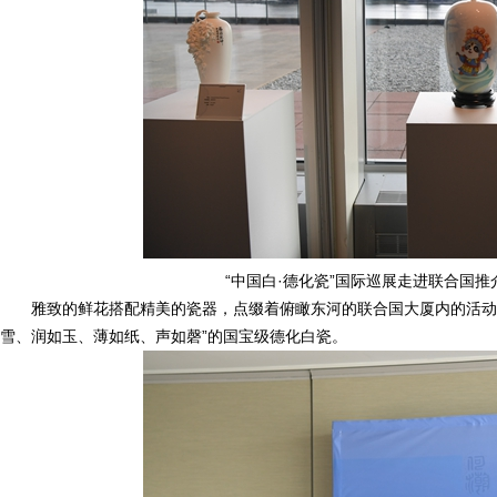
“中国白·德化瓷”国际巡展走进联合国
雅致的鲜花搭配精美的瓷器，点缀着俯瞰东河的联合国大厦内的活动
雪、润如玉、薄如纸、声如磬”的国宝级德化白瓷。