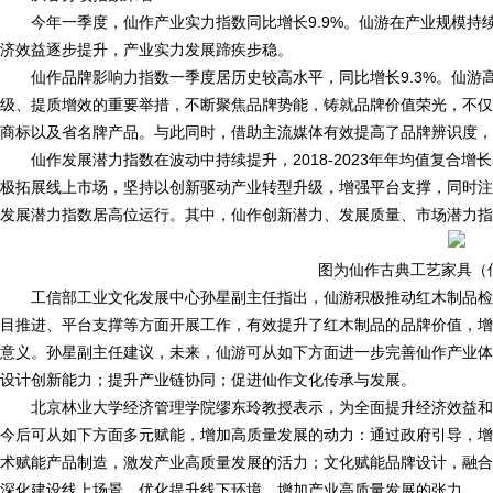
今年一季度，仙作产业实力指数同比增长9.9%。仙游在产业规模
济效益逐步提升，产业实力发展蹄疾步稳。
仙作品牌影响力指数一季度居历史较高水平，同比增长9.3%。仙游
级、提质增效的重要举措，不断聚焦品牌势能，铸就品牌价值荣光，不仅
商标以及省名牌产品。与此同时，借助主流媒体有效提高了品牌辨识度，
仙作发展潜力指数在波动中持续提升，2018-2023年年均值复合增长
极拓展线上市场，坚持以创新驱动产业转型升级，增强平台支撑，同时注
发展潜力指数居高位运行。其中，仙作创新潜力、发展质量、市场潜力指
图为仙作古典工艺家具（
工信部工业文化发展中心孙星副主任指出，仙游积极推动红木制品检
目推进、平台支撑等方面开展工作，有效提升了红木制品的品牌价值，增
意义。孙星副主任建议，未来，仙游可从如下方面进一步完善仙作产业体
设计创新能力；提升产业链协同；促进仙作文化传承与发展。
北京林业大学经济管理学院缪东玲教授表示，为全面提升经济效益和
今后可从如下方面多元赋能，增加高质量发展的动力：通过政府引导，增
术赋能产品制造，激发产业高质量发展的活力；文化赋能品牌设计，融合
深化建设线上场景，优化提升线下环境，增加产业高质量发展的张力。