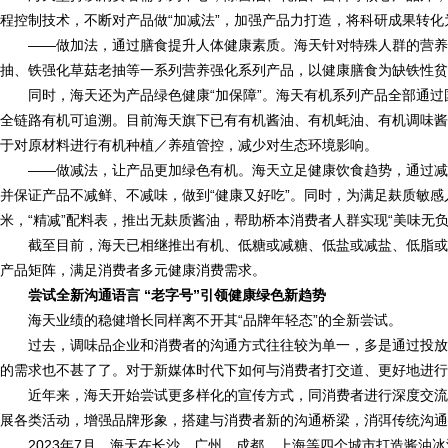
程控制技术，不断对产品做“加减法”，加强产品力打造，将科研成果转化
——做加法，通过膳食提升人体健康素质。海天针对特殊人群的营养
抽、铁强化草菇老抽等一系列营养强化系列产品，以健康膳食为缺铁性贫
同时，海天还为产品绿色健康“加保障”。海天有机系列产品全部通过
全链路有机可追溯。目前海天旗下已有有机酱油、有机蚝油、有机调味酱
于对原材料进行有机种植／养殖管控，减少对生态环境影响。
——做减法，让产品更加绿色有机。海天立足健康饮食趋势，通过减
并保证产品不减鲜、不减味，做到“健康又好吃”。同时，为满足麸质敏
米，“精减”配料表，推出无麸质酱油，帮助桥本消费者人群实现“美味无负
截至目前，海天已相继推出有机、低糖或减糖、低盐或减盐、低脂或
产品矩阵，满足消费者多元健康消费需求。
尝试全新沟通语言 “老字号”引领健康绿色新趋势
海天业绩的稳健增长同样离不开其“品牌年轻态”的全新尝试。
过去，调味品企业和消费者的沟通方式往往较为单一，多是通过投放
的需求也不甚了了。对于新媒体时代下如何与消费者打交道、更好地进行
近年来，海天开始尝试更多样化的宣传方式，同消费者进行深度交流
展各类活动，增强品牌形象，搭建与消费者新的沟通桥梁，消弭传统沟通方
2023年7月，海天在长沙、广州、成都、上海等四个城市打造酱油冰