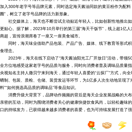
加入300年老字号等品牌元素，同时选定海天酱油同款的黄豆粉作为配料
圈”，树立了老字号品牌的活力新形象。
社交媒体上，海天也不断尝试主动贴近年轻人，比如创新性地推出如“
更贴心。据了解，2023年10月举行的第三届“海天干饭节”，线上超1亿
商超，宣传浪潮席卷了一座又一座美食城市。
同时，海天味业借助产品包装、产品广告、媒体、线下教育等形式积
食理念。
2023年，海天在线下启动了“海天酱油阳光工厂开放日”活动，带领
全方位地感受这家老字号的品质与服务，同时向消费者普及调味品质量指
央视知名主持人撒贝宁来到海天，通过年轻人喜爱的“云探厂”方式，向
晒制、包装、质检、仓储、装货发运等环节，为1亿多人次生动地呈现了
料”“如何挑选高品质的调味品”等食品知识。
消费升级大背景下，品牌动作频频的背后是海天企业发展战略的大布
亲密的互动，同时为围绕消费者关心的健康快捷饮食风尚，以轻松趣味的
口的持续发力，已获得越来越多消费者的喜爱，也为可持续发展打造了强