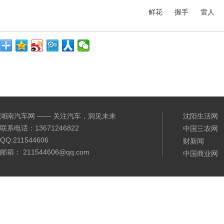
鲜花
握手
雷人
湖南汽车网 —— 关注汽车，洞见未来
沈阳生活网
联系电话：13671246822
中国三农网
QQ:211544606
财新闻
邮箱： 211544606@qq.com
中国商业网