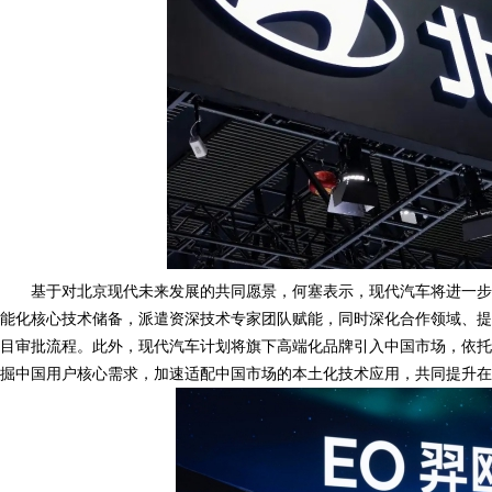
基于对北京现代未来发展的共同愿景，何塞表示，现代汽车将进一步
能化核心技术储备，派遣资深技术专家团队赋能，同时深化合作领域、提
目审批流程。此外，现代汽车计划将旗下高端化品牌引入中国市场，依托
掘中国用户核心需求，加速适配中国市场的本土化技术应用，共同提升在