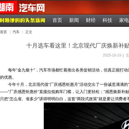
首页
新闻
财经
科技
家电
首页
汽车
正文
十月选车看这里！北京现代厂庆焕新补贴
2025-10-19
|
互
›
›
每年“金九银十”，汽车市场都忙着推出各类促销活动，但真正能打
的优惠。
今年十月，北京现代借“厂庆感恩钜惠月”活动交出了一份诚意满满的
——“厂庆感恩钜惠价”直接拉低购车门槛，让入门更轻松；“感恩焕新补
只把“怎么省、省多少”讲得明明白白，这套“两段式政策”就是要让消费