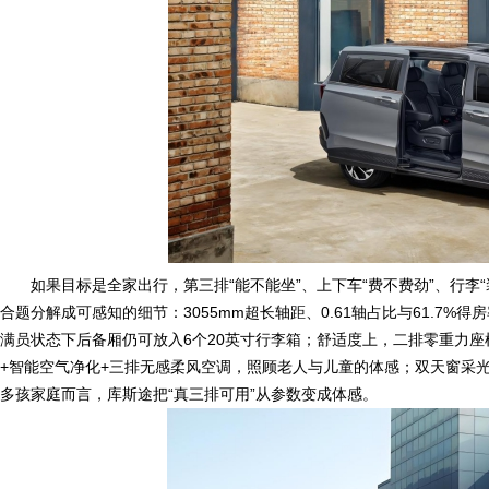
如果目标是全家出行，第三排“能不能坐”、上下车“费不费劲”、行李
合题分解成可感知的细节：3055mm超长轴距、0.61轴占比与61.7
满员状态下后备厢仍可放入6个20英寸行李箱；舒适度上，二排零重力座椅
+智能空气净化+三排无感柔风空调，照顾老人与儿童的体感；双天窗采光
多孩家庭而言，库斯途把“真三排可用”从参数变成体感。