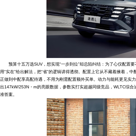
预算十五万选SUV，想实现“一步到位”却总陷纠结：为了心仪配置
用“实在”给出解法，把“省”的逻辑讲得透彻。配置上它从不藏着掖着，中配
正做到中配享高配待遇，不用为刚需配置额外买单。动力与能耗更见实力，1.5
出147kW/253N・m的亮眼数据，参数实打实超越同级竞品，WLTC综合油
准答案。