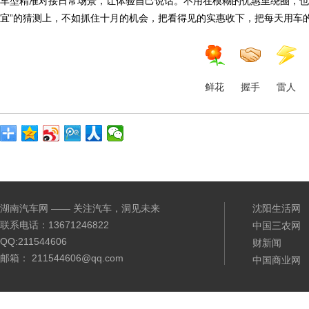
车型精准对接日常场景，让体验自己说话。不用在模糊的优惠里绕圈，也
宜”的猜测上，不如抓住十月的机会，把看得见的实惠收下，把每天用车
鲜花
握手
雷人
湖南汽车网 —— 关注汽车，洞见未来
沈阳生活网
联系电话：13671246822
中国三农网
QQ:211544606
财新闻
邮箱： 211544606@qq.com
中国商业网